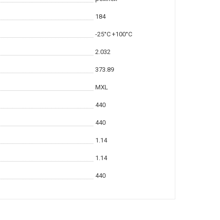
184
-25°C +100°C
2.032
373.89
MXL
440
440
1.14
1.14
440