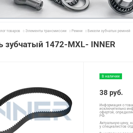
лог товаров
Элементы трансмиссии
Ремни
Викели зубчатых ремней
ь зубчатый 1472-MXL- INNER
В наличии
38
руб.
Информация о това
исключительно инф
офертой, определя
РФ.
Актуальную цену, н
у специалистов от