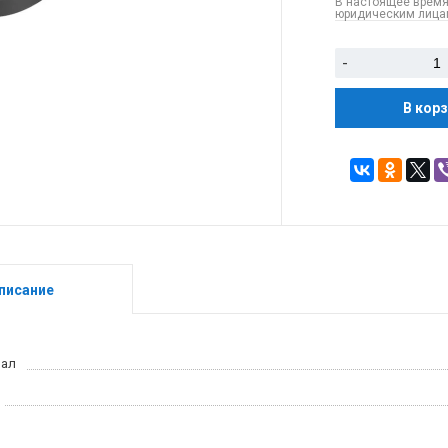
В настоящее время
юридическим лицам
-
В кор
писание
иал