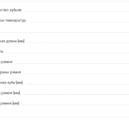
ство зубьев
он температур
ная длина [мм]
ль
 ремня
рины ремня
ние зуба [мм]
 ремня [мм]
 ремня [мм]