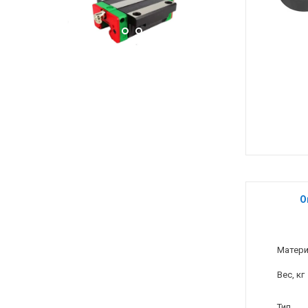
О
Матер
Вес, кг
Тип