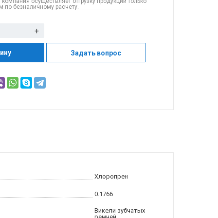
 компания осуществляет отгрузку продукции только
 по безналичному расчету.
+
зину
Задать вопрос
Хлоропрен
0.1766
Викели зубчатых
ремней