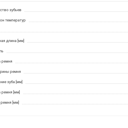
ство зубьев
он температур
ная длина [мм]
ль
 ремня
рины ремня
ние зуба [мм]
 ремня [мм]
 ремня [мм]