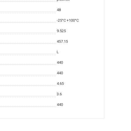
48
-25°C +100°C
9.525
457.15
L
440
440
4.65
3.6
440