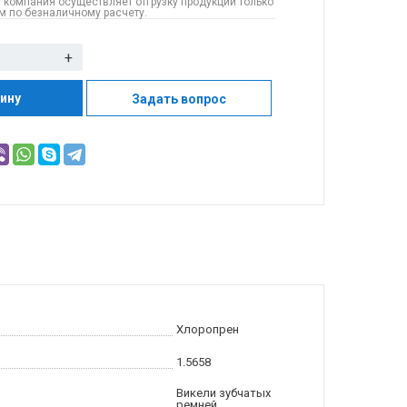
 компания осуществляет отгрузку продукции только
 по безналичному расчету.
+
зину
Задать вопрос
Хлоропрен
1.5658
Викели зубчатых
ремней