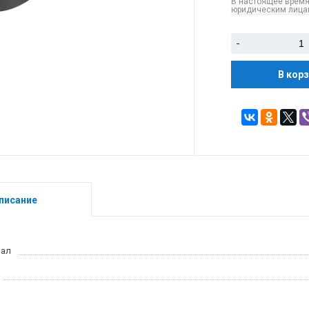
В настоящее время
юридическим лицам
-
В кор
писание
иал