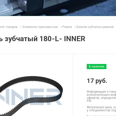
лог товаров
Элементы трансмиссии
Ремни
Викели зубчатых ремней
 зубчатый 180-L- INNER
В наличии
17
руб.
Информация о това
исключительно инф
офертой, определя
РФ.
Актуальную цену, н
у специалистов от