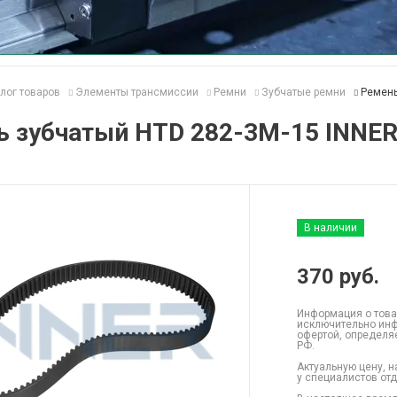
лог товаров
Элементы трансмиссии
Ремни
Зубчатые ремни
Ремень
ь зубчатый HTD 282-3M-15 INNE
В наличии
370
руб.
Информация о това
исключительно инф
офертой, определя
РФ.
Актуальную цену, н
у специалистов от