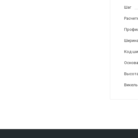
Шаг
Расчет
Профи
Ширина
Код ши
Основа
Высота
Викель