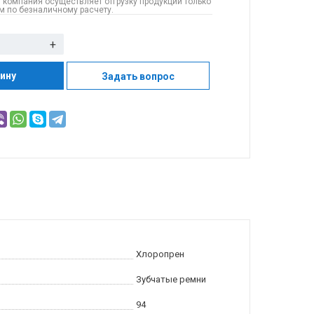
 компания осуществляет отгрузку продукции только
 по безналичному расчету.
+
зину
Задать вопрос
Хлоропрен
Зубчатые ремни
94