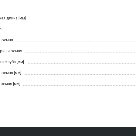
ная длина [мм]
ль
 ремня
рины ремня
ние зуба [мм]
 ремня [мм]
 ремня [мм]