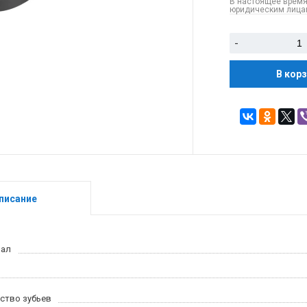
В настоящее время
юридическим лицам
-
В кор
писание
иал
ство зубьев