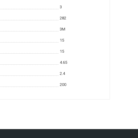
3
282
3M
15
15
4.65
2.4
200