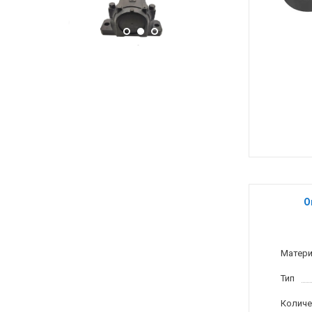
О
Матер
Тип
Количе