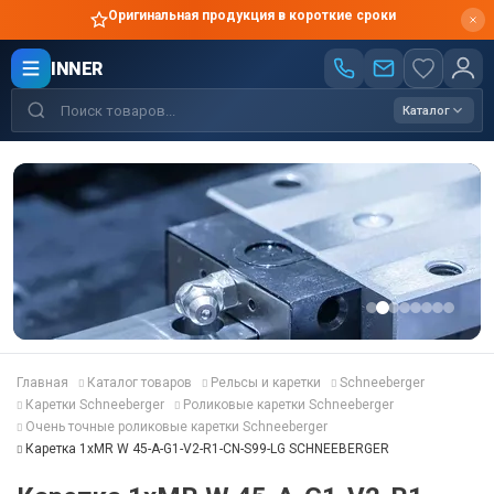
Оригинальная продукция в короткие сроки
INNER
Каталог
Главная
Каталог товаров
Рельсы и каретки
Schneeberger
Каретки Schneeberger
Роликовые каретки Schneeberger
Очень точные роликовые каретки Schneeberger
Каретка 1хMR W 45-A-G1-V2-R1-CN-S99-LG SCHNEEBERGER