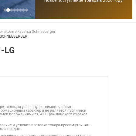
Новое поступление товара в 2026 году!
оликовые каретки Schneeberger
G SCHNEEBERGER
9-LG
ре, включая указанную стоимость, носит
ормационный характер и не является публичной
емой положениями ст. 437 Гражданского кодекса
аличие и условия поставки товара просим уточнять
дела продаж.