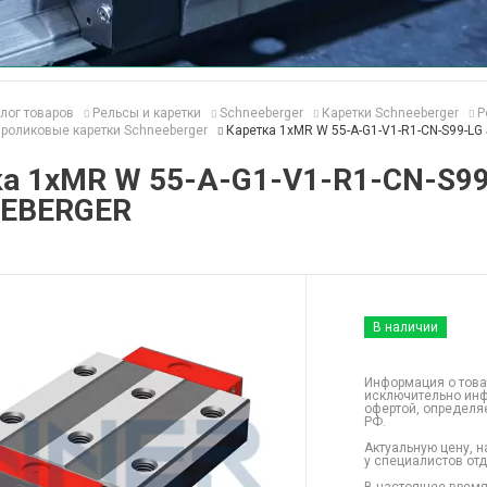
лог товаров
Рельсы и каретки
Schneeberger
Каретки Schneeberger
Р
роликовые каретки Schneeberger
Каретка 1хMR W 55-A-G1-V1-R1-CN-S99-L
ка 1хMR W 55-A-G1-V1-R1-CN-S9
EBERGER
В наличии
Информация о това
исключительно инф
офертой, определя
РФ.
Актуальную цену, н
у специалистов от