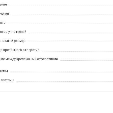
ение
ачения
ние
ство уплотнений
тельный размер
р крепежного отверстия
ние между крепежными отверстиями
стемы
 системы