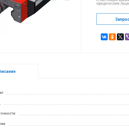
В настоящее время
юридическим лицам
Запро
писание
кг
ц
точности
тие