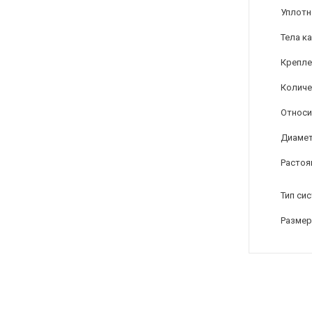
Уплотн
Тела к
Крепле
Количе
Относи
Диамет
Растоя
Тип си
Размер