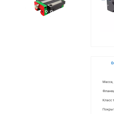
О
Масса, 
Флане
Класс 
Покры