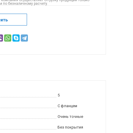
 компания осуществляет отгрузку продукции только
 по безналичному расчету.
сить
5
С фланцем
Очень точные
Без покрытия