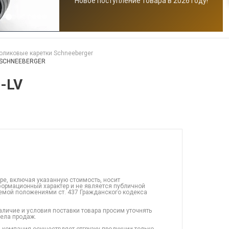
Новое поступление товара в 2026 году!
оликовые каретки Schneeberger
V SCHNEEBERGER
-LV
ре, включая указанную стоимость, носит
ормационный характер и не является публичной
емой положениями ст. 437 Гражданского кодекса
аличие и условия поставки товара просим уточнять
дела продаж.