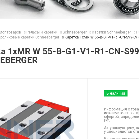
лог товаров
Рельсы и каретки
Schneeberger
Каретки Schneeberger
Р
роликовые каретки Schneeberger
Каретка 1хMR W 55-B-G1-V1-R1-CN-S99-L
ка 1хMR W 55-B-G1-V1-R1-CN-S99
EBERGER
В наличии
Информация о това
исключительно инф
офертой, определя
РФ.
Актуальную цену, н
у специалистов от