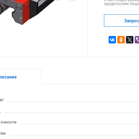
В настоящее время
юридическим лицам
Запро
писание
кг
ц
точности
тие