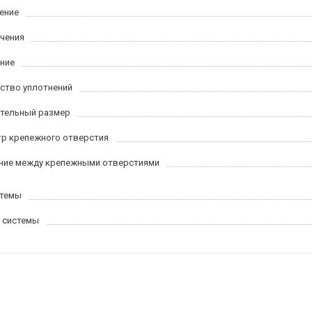
ение
ачения
ние
ство уплотнений
тельный размер
р крепежного отверстия
ние между крепежными отверстиями
стемы
 системы