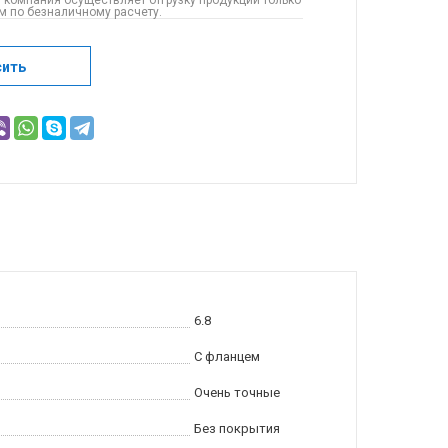
 компания осуществляет отгрузку продукции только
 по безналичному расчету.
сить
6.8
С фланцем
Очень точные
Без покрытия