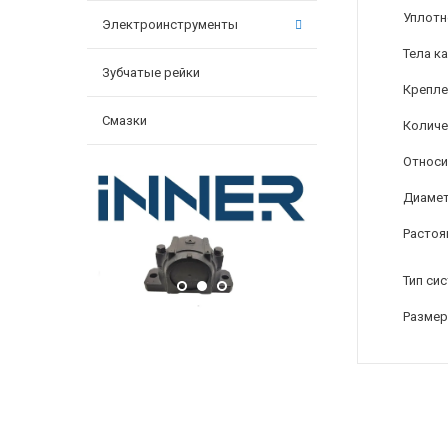
Уплотн
Электроинструменты
Тела к
Зубчатые рейки
Крепле
Смазки
Количе
Относи
Диамет
Растоя
Тип си
Размер