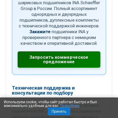
шариковых подшипников INA Schaeffler
Group в России. Полный ассортимент
однорядных и двухрядных
подшипников, дуплексные комплекты
с технической поддержкой инженеров.
Закажите
подшипники INA у
проверенного партнера с немецким
качеством и оперативной доставкой.
Запросить коммерческое
предложение
Техническая поддержка и
консультации по подбору
Используем cookie, чтобы сайт работал быстро и был
Для подбора оптимальных радиально-упорных
максимально удобным для вас.
Подробнее
подшипников INA, расчета осевых и радиальных
Принять
нагрузок, консультации по схемам установки и