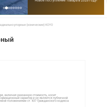
Новое поступление товара в 2026 году!
адиально-упорные (конические) KOYO
рный
ре, включая указанную стоимость, носит
ормационный характер и не является публичной
емой положениями ст. 437 Гражданского кодекса