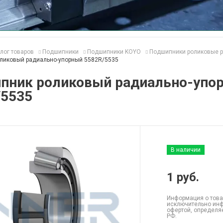
лог товаров
Подшипники
Подшипники KOYO
Подшипники роликовые р
ликовый радиально-упорный 5582R/5535
пник роликовый радиально-упо
/5535
В наличии
1
руб.
Информация о това
исключительно инф
офертой, определя
РФ.