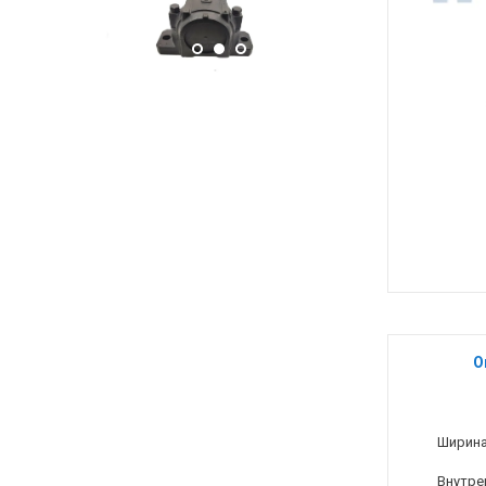
О
Ширина
Внутре