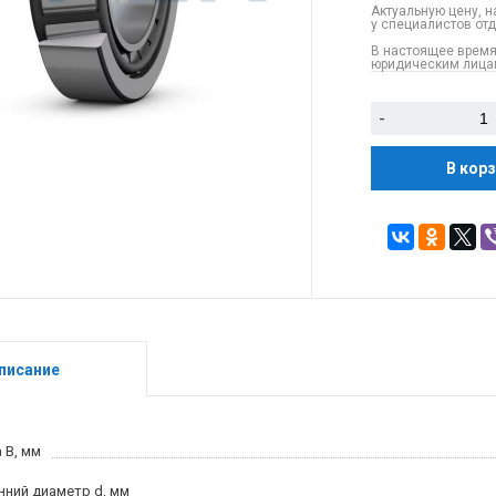
Актуальную цену, н
у специалистов от
В настоящее время
юридическим лицам
-
В кор
писание
 B, мм
нний диаметр d, мм