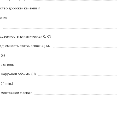
ство дорожек качения, n
ение
одъемность динамическая C, KN
одъемность статическая C0, KN
(a)
водитель
 наружной обоймы (C)
(r1 min.)
 монтажной фаски r