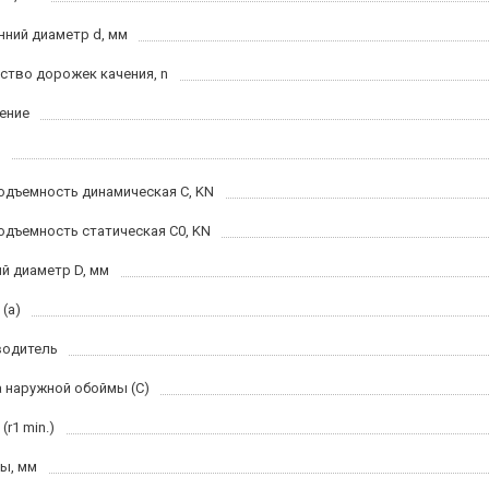
нний диаметр d, мм
ство дорожек качения, n
ение
одъемность динамическая C, KN
одъемность статическая C0, KN
й диаметр D, мм
(a)
водитель
 наружной обоймы (C)
(r1 min.)
ы, мм