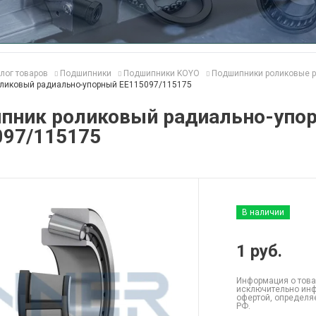
лог товаров
Подшипники
Подшипники KOYO
Подшипники роликовые р
ликовый радиально-упорный EE115097/115175
пник роликовый радиально-упо
097/115175
В наличии
1
руб.
Информация о това
исключительно инф
офертой, определя
РФ.