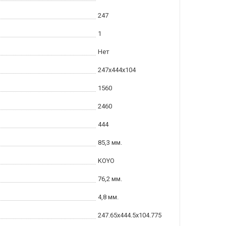
247
1
Нет
247x444x104
1560
2460
444
85,3 мм.
KOYO
76,2 мм.
4,8 мм.
247.65x444.5x104.775