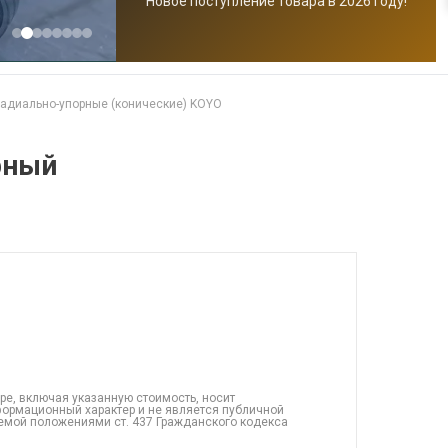
Новое поступление товара в 2026 году!
адиально-упорные (конические) KOYO
рный
ре, включая указанную стоимость, носит
ормационный характер и не является публичной
емой положениями ст. 437 Гражданского кодекса