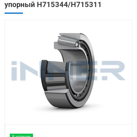
упорный H715344/H715311
В наличии