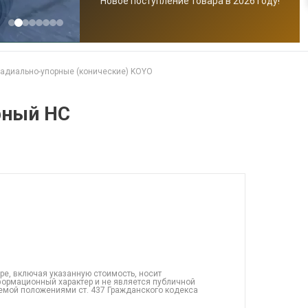
Новое поступление товара в 2026 году!
адиально-упорные (конические) KOYO
рный HC
ре, включая указанную стоимость, носит
ормационный характер и не является публичной
емой положениями ст. 437 Гражданского кодекса