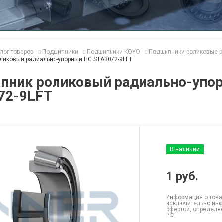
лог товаров
Подшипники
Подшипники KOYO
Подшипники роликовые р
ликовый радиально-упорный HC STA3072-9LFT
пник роликовый радиально-упо
72-9LFT
В наличии
1
руб.
Информация о това
исключительно инф
офертой, определя
РФ.