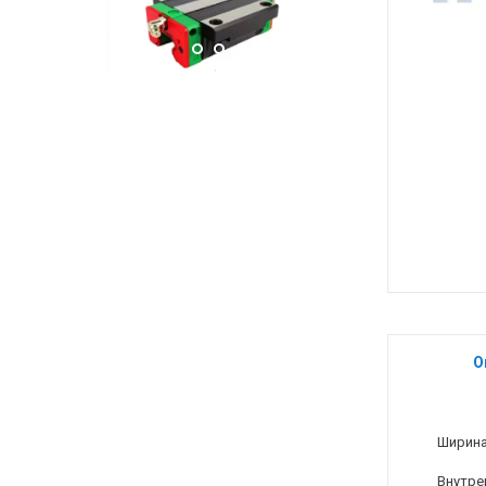
О
Ширина
Внутре