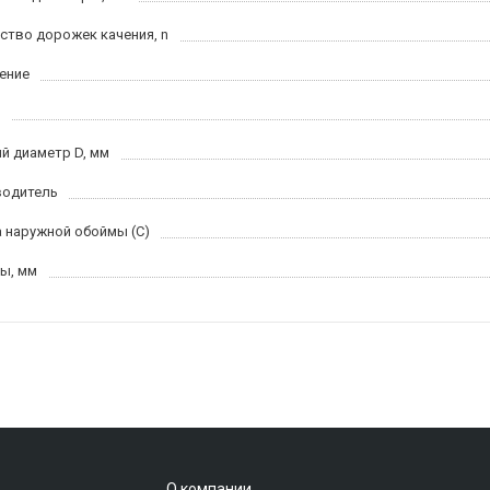
ство дорожек качения, n
ение
й диаметр D, мм
водитель
 наружной обоймы (C)
ы, мм
О компании