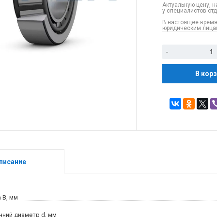
Актуальную цену, н
у специалистов от
В настоящее время
юридическим лицам
-
В кор
писание
 B, мм
нний диаметр d, мм