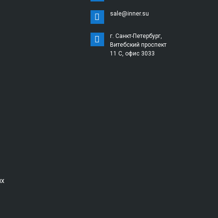
sale@inner.su
г. Санкт-Петербург,
Витебский проспект
11 С, офис 3033
ых