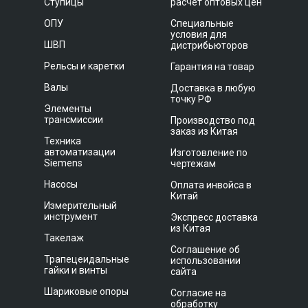
Ступицы
расчет оптовых цен
ОПУ
Специальные
условия для
ШВП
дистрибьюторов
Рельсы и каретки
Гарантия на товар
Валы
Доставка в любую
точку РФ
Элементы
трансмиссии
Производство под
заказ из Китая
Техника
автоматизации
Изготовление по
Siemens
чертежам
Насосы
Оплата инвойса в
Китай
Измерительный
инструмент
Экспресс доставка
из Китая
Такелаж
Соглашение об
Трапецеидальные
использовании
гайки и винты
сайта
Шариковые опоры
Согласие на
обработку