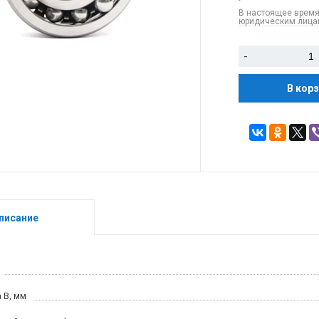
В настоящее время
юридическим лицам
-
В кор
писание
 B, мм