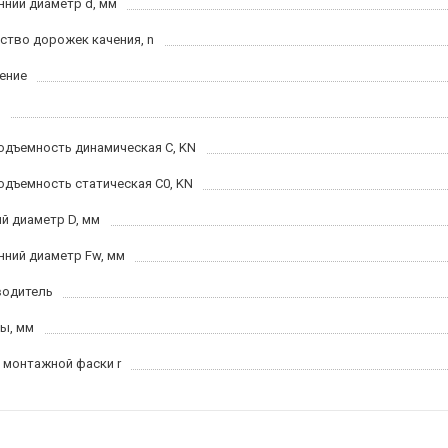
нний диаметр d, мм
ство дорожек качения, n
ение
одъемность динамическая C, KN
одъемность статическая C0, KN
й диаметр D, мм
нний диаметр Fw, мм
водитель
ы, мм
 монтажной фаски r