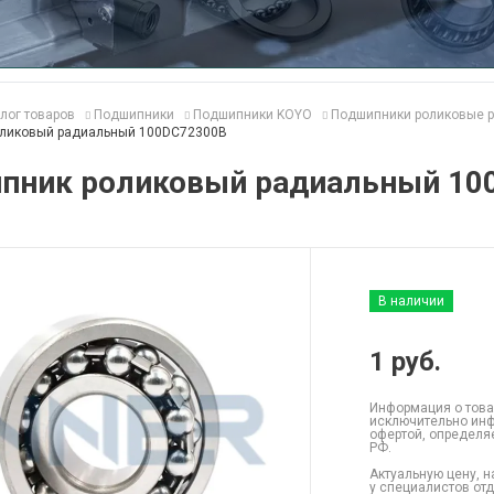
лог товаров
Подшипники
Подшипники KOYO
Подшипники роликовые 
ликовый радиальный 100DC72300B
пник роликовый радиальный 10
В наличии
1
руб.
Информация о това
исключительно инф
офертой, определя
РФ.
Актуальную цену, н
у специалистов от