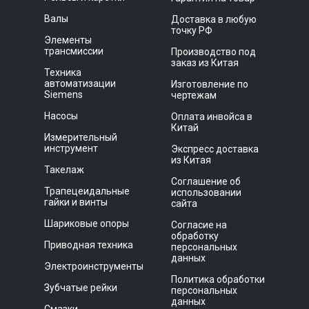
Валы
Доставка в любую
точку РФ
Элементы
трансмиссии
Производство под
заказ из Китая
Техника
автоматизации
Изготовление по
Siemens
чертежам
Насосы
Оплата инвойса в
Китай
Измерительный
инструмент
Экспресс доставка
из Китая
Такелаж
Соглашение об
Трапецеидальные
использовании
гайки и винты
сайта
Шариковые опоры
Согласие на
обработку
Приводная техника
персональных
данных
Электроинструменты
Политика обработки
Зубчатые рейки
персональных
данных