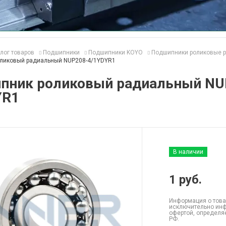
лог товаров
Подшипники
Подшипники KOYO
Подшипники роликовые 
ликовый радиальный NUP208-4/1YDYR1
пник роликовый радиальный NU
YR1
В наличии
1
руб.
Информация о това
исключительно инф
офертой, определя
РФ.