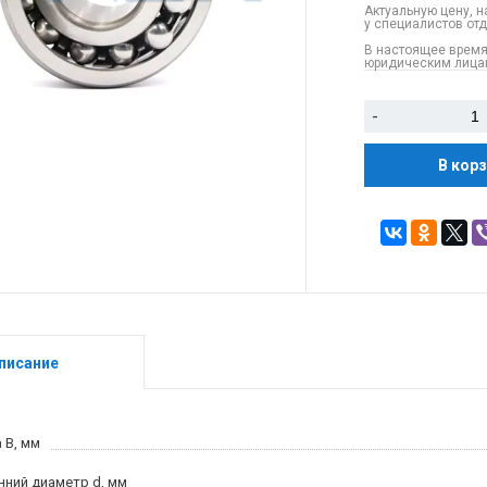
Актуальную цену, н
у специалистов от
В настоящее время
юридическим лицам
-
В кор
писание
 B, мм
нний диаметр d, мм