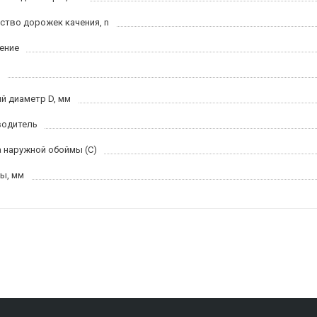
ство дорожек качения, n
ение
й диаметр D, мм
водитель
 наружной обоймы (C)
ы, мм