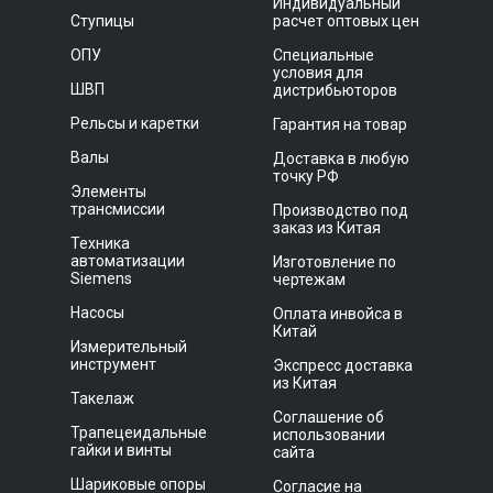
Индивидуальный
Ступицы
расчет оптовых цен
ОПУ
Специальные
условия для
ШВП
дистрибьюторов
Рельсы и каретки
Гарантия на товар
Валы
Доставка в любую
точку РФ
Элементы
трансмиссии
Производство под
заказ из Китая
Техника
автоматизации
Изготовление по
Siemens
чертежам
Насосы
Оплата инвойса в
Китай
Измерительный
инструмент
Экспресс доставка
из Китая
Такелаж
Соглашение об
Трапецеидальные
использовании
гайки и винты
сайта
Шариковые опоры
Согласие на