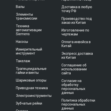
Валы
Доставка в любую
точку РФ
Элементы
трансмиссии
Производство под
заказ из Китая
Техника
автоматизации
Изготовление по
Siemens
чертежам
Насосы
Оплата инвойса в
Китай
Измерительный
инструмент
Экспресс доставка
из Китая
Такелаж
Соглашение об
Трапецеидальные
использовании
гайки и винты
сайта
Шариковые опоры
Согласие на
обработку
Приводная техника
персональных
данных
Электроинструменты
Политика обработки
Зубчатые рейки
персональных
данных