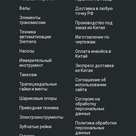
Валы
Доставка в любую
точку РФ
Элементы
трансмиссии
Производство под
заказ из Китая
Техника
автоматизации
Изготовление по
Siemens
чертежам
Насосы
Оплата инвойса в
Китай
Измерительный
инструмент
Экспресс доставка
из Китая
Такелаж
Соглашение об
Трапецеидальные
использовании
гайки и винты
сайта
Шариковые опоры
Согласие на
обработку
Приводная техника
персональных
данных
Электроинструменты
Политика обработки
Зубчатые рейки
персональных
данных