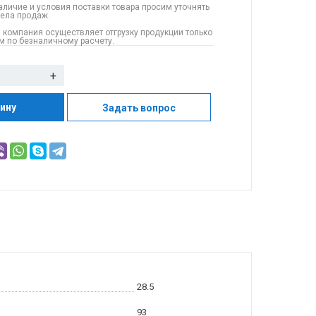
аличие и условия поставки товара просим уточнять
дела продаж.
 компания осуществляет отгрузку продукции только
 по безналичному расчету.
+
зину
Задать вопрос
28.5
93