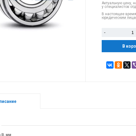
Актуальную цену, н
у специалистов от
В настоящее время
юридическим лицам
-
В кор
писание
 B, мм