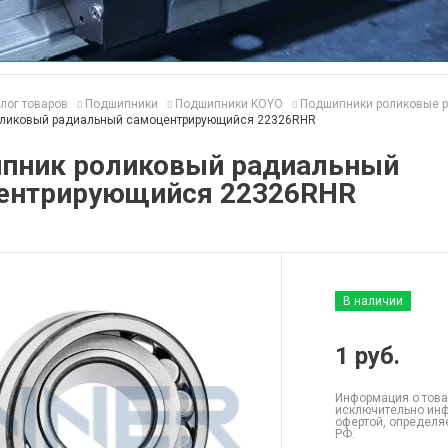
лог товаров
Подшипники
Подшипники KOYO
Подшипники роликовые 
ликовый радиальный самоцентрирующийся 22326RHR
пник роликовый радиальный
ентрирующийся 22326RHR
В наличии
1
руб.
Информация о това
исключительно инф
офертой, определя
РФ.