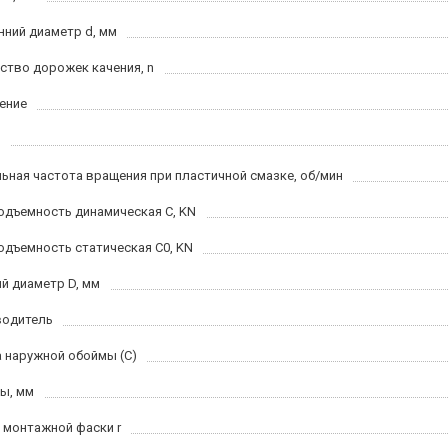
нний диаметр d, мм
ство дорожек качения, n
ение
ьная частота вращения при пластичной смазке, об/мин
одъемность динамическая C, KN
одъемность статическая C0, KN
й диаметр D, мм
водитель
 наружной обоймы (C)
ы, мм
 монтажной фаски r