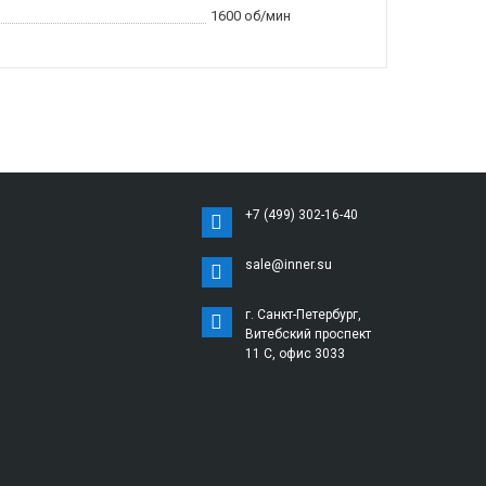
1600 об/мин
+7 (499) 302-16-40
sale@inner.su
г. Санкт-Петербург,
Витебский проспект
11 С, офис 3033