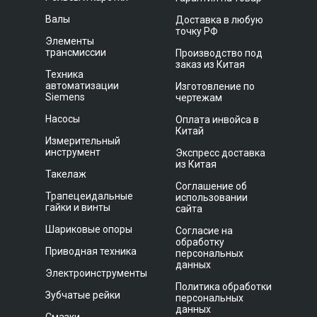
Валы
Доставка в любую
точку РФ
Элементы
трансмиссии
Производство под
заказ из Китая
Техника
автоматизации
Изготовление по
Siemens
чертежам
Насосы
Оплата инвойса в
Китай
Измерительный
инструмент
Экспресс доставка
из Китая
Такелаж
Соглашение об
Трапецеидальные
использовании
гайки и винты
сайта
Шариковые опоры
Согласие на
обработку
Приводная техника
персональных
данных
Электроинструменты
Политика обработки
Зубчатые рейки
персональных
данных