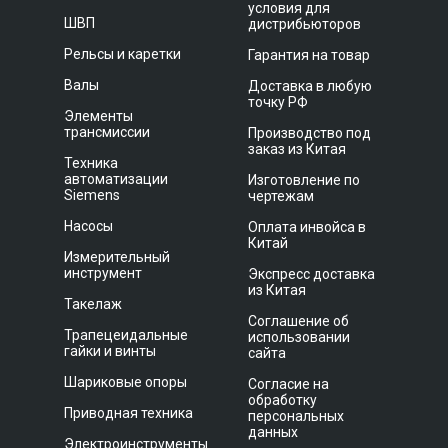
условия для
ШВП
дистрибьюторов
Рельсы и каретки
Гарантия на товар
Валы
Доставка в любую
точку РФ
Элементы
трансмиссии
Производство под
заказ из Китая
Техника
автоматизации
Изготовление по
Siemens
чертежам
Насосы
Оплата инвойса в
Китай
Измерительный
инструмент
Экспресс доставка
из Китая
Такелаж
Соглашение об
Трапецеидальные
использовании
гайки и винты
сайта
Шариковые опоры
Согласие на
обработку
Приводная техника
персональных
данных
Электроинструменты