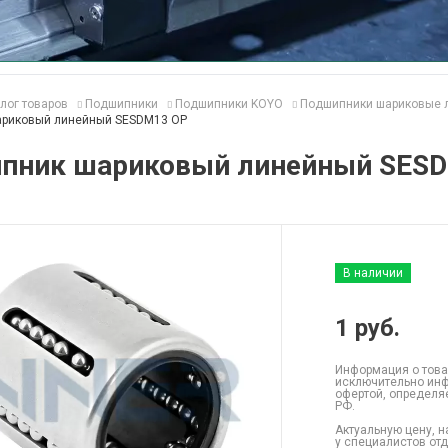
лог товаров
Подшипники
Подшипники KOYO
Подшипники шариковые 
ариковый линейный SESDM13 OP
пник шариковый линейный SES
В наличии
1
руб.
Информация о това
исключительно инф
офертой, определя
РФ.
Актуальную цену, н
у специалистов от