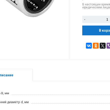
В настоящее время
юридическим лицам
-
В кор
писание
 B, мм
нний диаметр d, мм