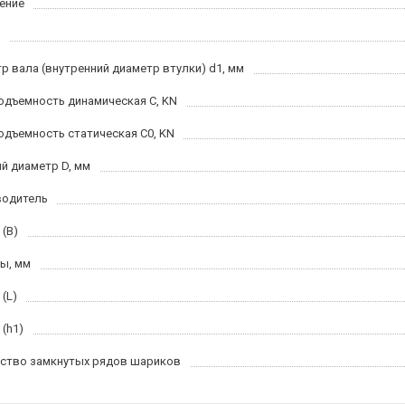
ение
р вала (внутренний диаметр втулки) d1, мм
одъемность динамическая C, KN
одъемность статическая C0, KN
й диаметр D, мм
водитель
 (B)
ы, мм
(L)
 (h1)
ство замкнутых рядов шариков