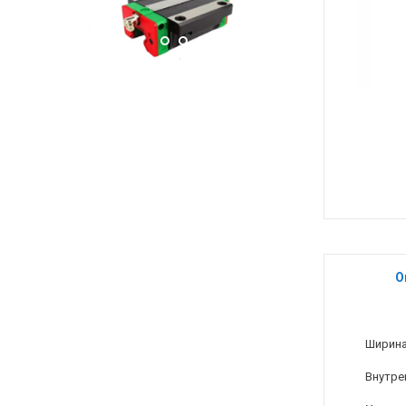
О
Ширина
Внутре