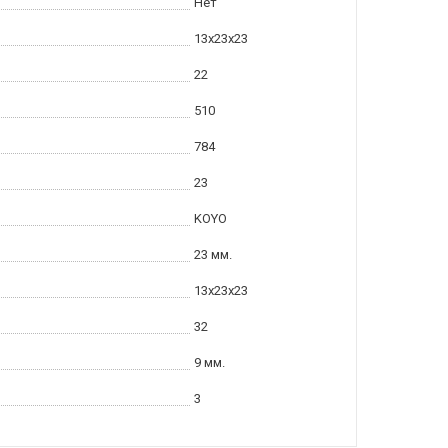
Нет
13x23x23
22
510
784
23
KOYO
23 мм.
13x23x23
32
9 мм.
3