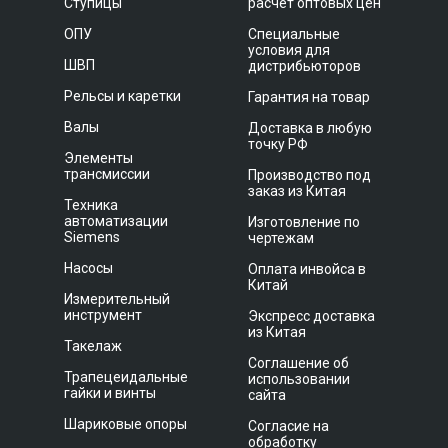
Ступицы
расчет оптовых цен
ОПУ
Специальные
условия для
ШВП
дистрибьюторов
Рельсы и каретки
Гарантия на товар
Валы
Доставка в любую
точку РФ
Элементы
трансмиссии
Производство под
заказ из Китая
Техника
автоматизации
Изготовление по
Siemens
чертежам
Насосы
Оплата инвойса в
Китай
Измерительный
инструмент
Экспресс доставка
из Китая
Такелаж
Соглашение об
Трапецеидальные
использовании
гайки и винты
сайта
Шариковые опоры
Согласие на
обработку