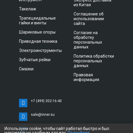
Экспресс доставка
из Китая
Такелаж
Соглашение об
Трапецеидальные
использовании
гайки и винты
сайта
Шариковые опоры
Согласие на
обработку
Приводная техника
персональных
данных
Электроинструменты
Политика обработки
Зубчатые рейки
персональных
данных
Смазки
Правовая
информация
+7 (499) 302-16-40
sale@inner.su
Используем cookie, чтобы сайт работал быстро и был
г. Санкт-Петербург, Витебский проспект 11 С,
максимально удобным для вас.
Подробнее