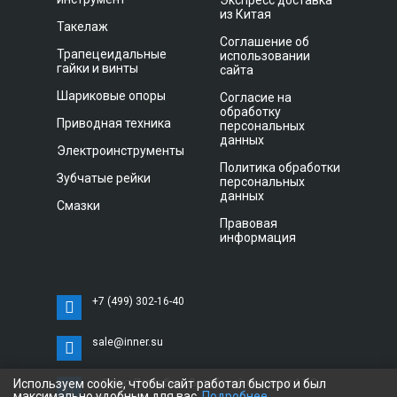
Экспресс доставка
из Китая
Такелаж
Соглашение об
Трапецеидальные
использовании
гайки и винты
сайта
Шариковые опоры
Согласие на
обработку
Приводная техника
персональных
данных
Электроинструменты
Политика обработки
Зубчатые рейки
персональных
данных
Смазки
Правовая
информация
+7 (499) 302-16-40
sale@inner.su
Используем cookie, чтобы сайт работал быстро и был
г. Санкт-Петербург, Витебский проспект 11 С,
максимально удобным для вас.
Подробнее