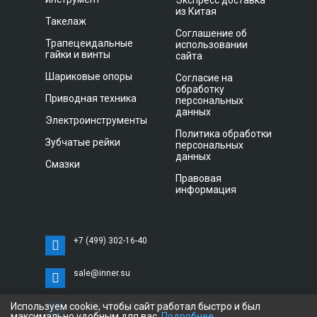
Экспресс доставка
из Китая
Такелаж
Соглашение об
Трапецеидальные
использовании
гайки и винты
сайта
Шариковые опоры
Согласие на
обработку
Приводная техника
персональных
данных
Электроинструменты
Политика обработки
Зубчатые рейки
персональных
данных
Смазки
Правовая
информация
+7 (499) 302-16-40
sale@inner.su
Используем cookie, чтобы сайт работал быстро и был
г. Санкт-Петербург, Витебский проспект 11 С,
максимально удобным для вас.
Подробнее