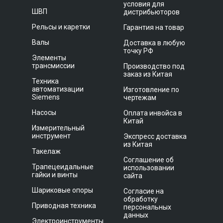
условия для
ШВП
дистрибьюторов
Рельсы и каретки
Гарантия на товар
Валы
Доставка в любую
точку РФ
Элементы
трансмиссии
Производство под
заказ из Китая
Техника
автоматизации
Изготовление по
Siemens
чертежам
Насосы
Оплата инвойса в
Китай
Измерительный
инструмент
Экспресс доставка
из Китая
Такелаж
Соглашение об
Трапецеидальные
использовании
гайки и винты
сайта
Шариковые опоры
Согласие на
обработку
Приводная техника
персональных
данных
Электроинструменты