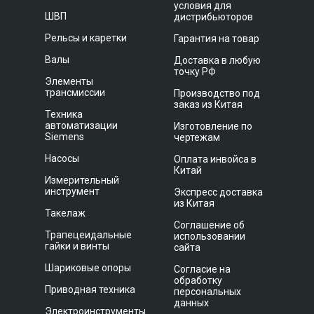
условия для
ШВП
дистрибьюторов
Рельсы и каретки
Гарантия на товар
Валы
Доставка в любую
точку РФ
Элементы
трансмиссии
Производство под
заказ из Китая
Техника
автоматизации
Изготовление по
Siemens
чертежам
Насосы
Оплата инвойса в
Китай
Измерительный
инструмент
Экспресс доставка
из Китая
Такелаж
Соглашение об
Трапецеидальные
использовании
гайки и винты
сайта
Шариковые опоры
Согласие на
обработку
Приводная техника
персональных
данных
Электроинструменты