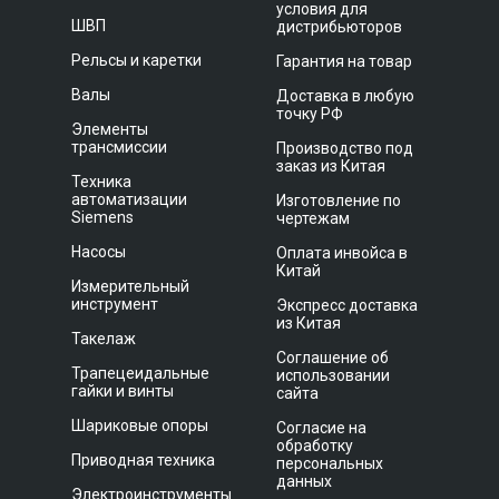
условия для
ШВП
дистрибьюторов
Рельсы и каретки
Гарантия на товар
Валы
Доставка в любую
точку РФ
Элементы
трансмиссии
Производство под
заказ из Китая
Техника
автоматизации
Изготовление по
Siemens
чертежам
Насосы
Оплата инвойса в
Китай
Измерительный
инструмент
Экспресс доставка
из Китая
Такелаж
Соглашение об
Трапецеидальные
использовании
гайки и винты
сайта
Шариковые опоры
Согласие на
обработку
Приводная техника
персональных
данных
Электроинструменты