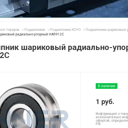
лог товаров
Подшипники
Подшипники KOYO
Подшипники шариковые 
риковый радиально-упорный HAR912C
пник шариковый радиально-упо
2C
В наличии
1
руб.
Информация о това
исключительно инф
офертой, определя
РФ.