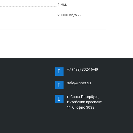
1 мм.
23000 об/мин
+7 (499) 302-16-40
sale@inner.su
г. Санкт-Петербург,
Витебский проспект
11 С, офис 3033