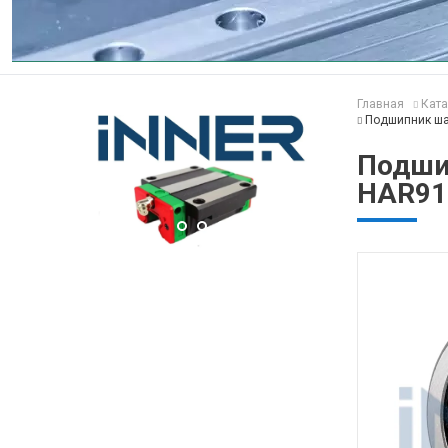
Главная
Ката
Подшипник ша
Подши
HAR91