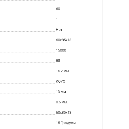
60
1
Нет
60x85x13
15000
85
16.2 мм.
KOYO
13 мм.
0.6 мм.
60x85x13
15 Градусы