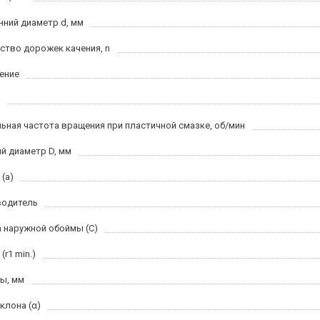
нний диаметр d, мм
ство дорожек качения, n
ение
ьная частота вращения при пластичной смазке, об/мин
й диаметр D, мм
(a)
водитель
 наружной обоймы (C)
(r1 min.)
ы, мм
клона (α)