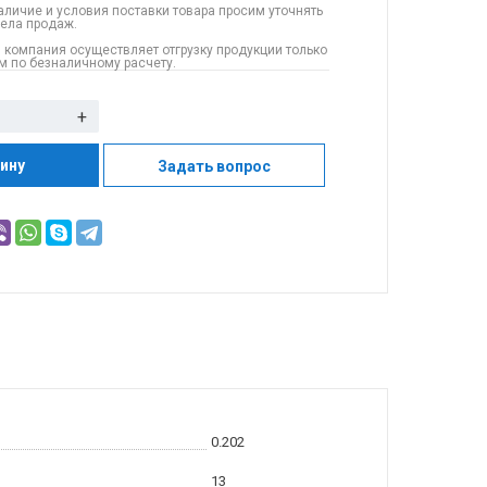
аличие и условия поставки товара просим уточнять
дела продаж.
 компания осуществляет отгрузку продукции только
 по безналичному расчету.
+
зину
Задать вопрос
0.202
13