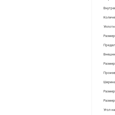
Внутре
Количе
Уплотн
Размер
Предел
Внешни
Размер 
Произ
Ширина
Размер 
Размер
Угол на