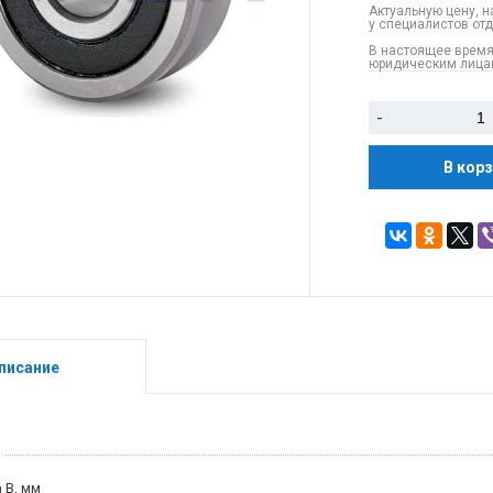
Актуальную цену, н
у специалистов от
В настоящее время
юридическим лицам
-
В кор
писание
 B, мм