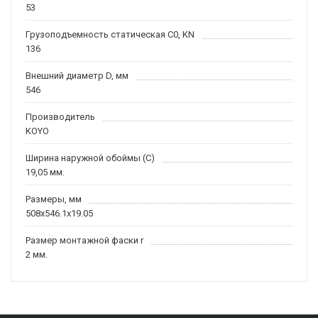
53
Грузоподъемность статическая C0, KN
136
Внешний диаметр D, мм
546
Производитель
KOYO
Ширина наружной обоймы (C)
19,05 мм.
Размеры, мм
508x546.1x19.05
Размер монтажной фаски r
2 мм.