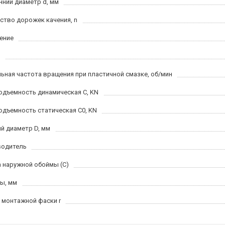
нний диаметр d, мм
ство дорожек качения, n
ение
ьная частота вращения при пластичной смазке, об/мин
одъемность динамическая C, KN
одъемность статическая C0, KN
й диаметр D, мм
водитель
 наружной обоймы (C)
ы, мм
 монтажной фаски r