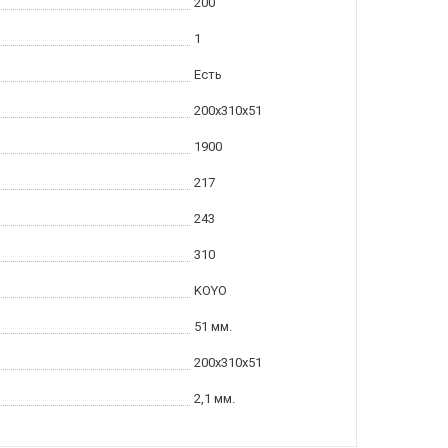
200
1
Есть
200x310x51
1900
217
243
310
KOYO
51 мм.
200x310x51
2,1 мм.