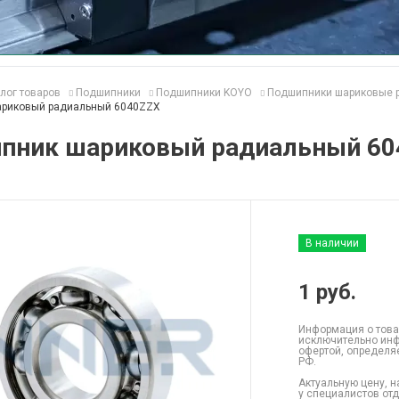
лог товаров
Подшипники
Подшипники KOYO
Подшипники шариковые 
ариковый радиальный 6040ZZX
пник шариковый радиальный 60
В наличии
1
руб.
Информация о това
исключительно инф
офертой, определя
РФ.
Актуальную цену, н
у специалистов от