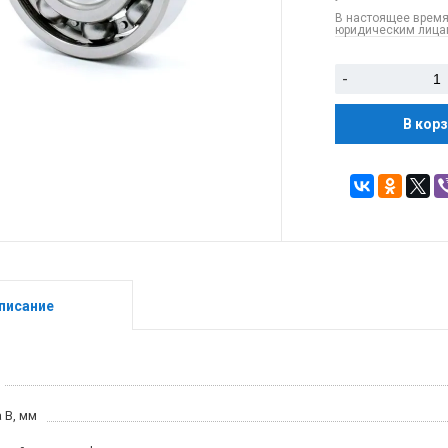
В настоящее время
юридическим лицам
-
В кор
писание
 B, мм