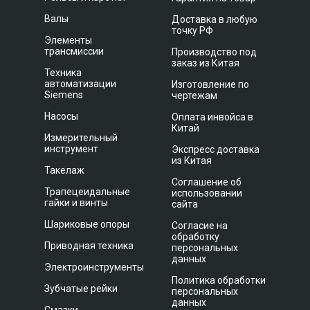
Валы
Доставка в любую
точку РФ
Элементы
трансмиссии
Производство под
заказ из Китая
Техника
автоматизации
Изготовление по
Siemens
чертежам
Насосы
Оплата инвойса в
Китай
Измерительный
инструмент
Экспресс доставка
из Китая
Такелаж
Соглашение об
Трапецеидальные
использовании
гайки и винты
сайта
Шариковые опоры
Согласие на
обработку
Приводная техника
персональных
данных
Электроинструменты
Политика обработки
Зубчатые рейки
персональных
данных