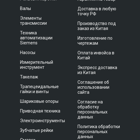
Валы
Доставка в любую
точку РФ
Элементы
трансмиссии
Производство под
заказ из Китая
Техника
автоматизации
Изготовление по
Siemens
чертежам
Насосы
Оплата инвойса в
Китай
Измерительный
инструмент
Экспресс доставка
из Китая
Такелаж
Соглашение об
Трапецеидальные
использовании
гайки и винты
сайта
Шариковые опоры
Согласие на
обработку
Приводная техника
персональных
данных
Электроинструменты
Политика обработки
Зубчатые рейки
персональных
данных