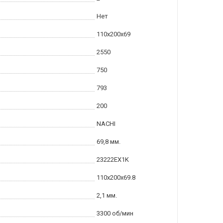
Нет
110x200x69
2550
750
793
200
NACHI
69,8 мм.
23222EX1K
110x200x69.8
2,1 мм.
3300 об/мин