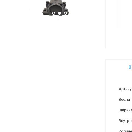
О
Артику
Вес, кг
Ширина
Внутре
Количе