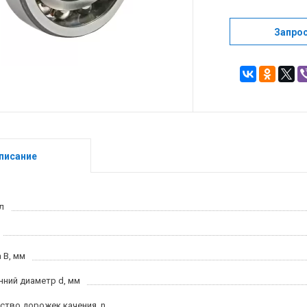
Запро
писание
л
 B, мм
нний диаметр d, мм
ство дорожек качения, n