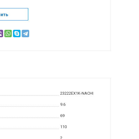
сить
23222EX1K-NACHI
9.6
69
110
2