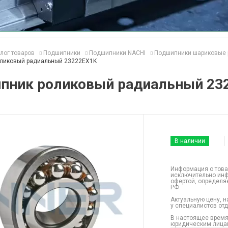
лог товаров
Подшипники
Подшипники NACHI
Подшипники шариковые 
ликовый радиальный 23222EX1K
пник роликовый радиальный 23
В наличии
Информация о това
исключительно инф
офертой, определя
РФ.
Актуальную цену, н
у специалистов от
В настоящее время
юридическим лицам