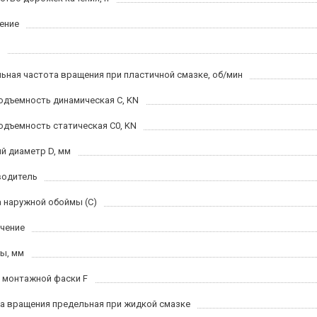
ение
ьная частота вращения при пластичной смазке, об/мин
одъемность динамическая C, KN
одъемность статическая C0, KN
й диаметр D, мм
водитель
 наружной обоймы (C)
чение
ы, мм
 монтажной фаски F
а вращения предельная при жидкой смазке