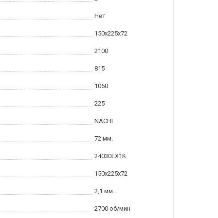
Нет
150x225x72
2100
815
1060
225
NACHI
72 мм.
24030EX1K
150x225x72
2,1 мм.
2700 об/мин