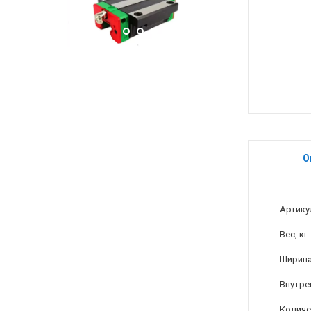
О
Артику
Вес, кг
Ширина
Внутре
Количе