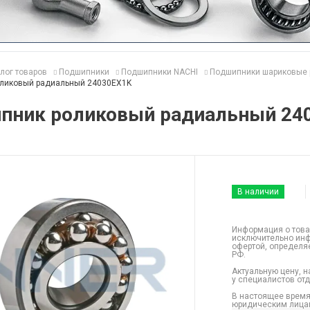
лог товаров
Подшипники
Подшипники NACHI
Подшипники шариковые 
ликовый радиальный 24030EX1K
пник роликовый радиальный 24
В наличии
Информация о това
исключительно инф
офертой, определя
РФ.
Актуальную цену, н
у специалистов от
В настоящее время
юридическим лицам