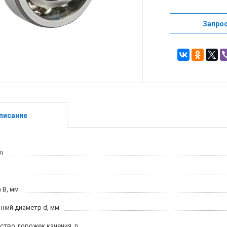
Запро
писание
л
 B, мм
нний диаметр d, мм
ство дорожек качения, n