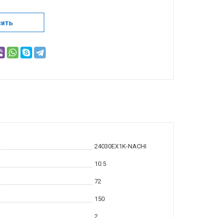
сить
24030EX1K-NACHI
10.5
72
150
2