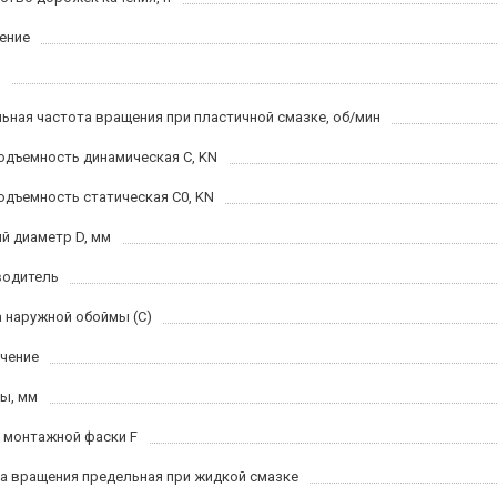
ение
ьная частота вращения при пластичной смазке, об/мин
одъемность динамическая C, KN
одъемность статическая C0, KN
й диаметр D, мм
водитель
 наружной обоймы (C)
чение
ы, мм
 монтажной фаски F
а вращения предельная при жидкой смазке