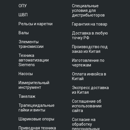
ОПУ
Специальные
условия для
ШВП
дистрибьюторов
Рельсы и каретки
Гарантия на товар
Валы
Доставка в любую
точку РФ
Элементы
трансмиссии
Производство под
заказ из Китая
Техника
автоматизации
Изготовление по
Siemens
чертежам
Насосы
Оплата инвойса в
Китай
Измерительный
инструмент
Экспресс доставка
из Китая
Такелаж
Соглашение об
Трапецеидальные
использовании
гайки и винты
сайта
Шариковые опоры
Согласие на
обработку
Приводная техника
персональных