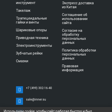
инструмент
Экспресс доставка
из Китая
Такелаж
Соглашение об
Трапецеидальные
использовании
гайки и винты
сайта
Шариковые опоры
Согласие на
обработку
Приводная техника
персональных
данных
Электроинструменты
Политика обработки
Зубчатые рейки
персональных
данных
Смазки
Правовая
информация
+7 (499) 302-16-40
sale@inner.su
Используем cookie, чтобы сайт работал быстро и был
г. Санкт-Петербург, Витебский проспект 11 С,