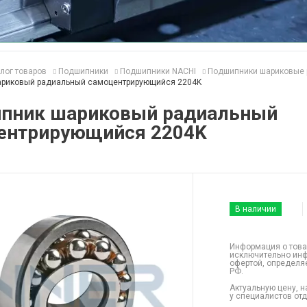
лог товаров
Подшипники
Подшипники NACHI
Подшипники шариковые 
риковый радиальный самоцентрирующийся 2204K
пник шариковый радиальный
ентрирующийся 2204K
В наличии
Информация о това
исключительно инф
офертой, определя
РФ.
Актуальную цену, н
у специалистов от