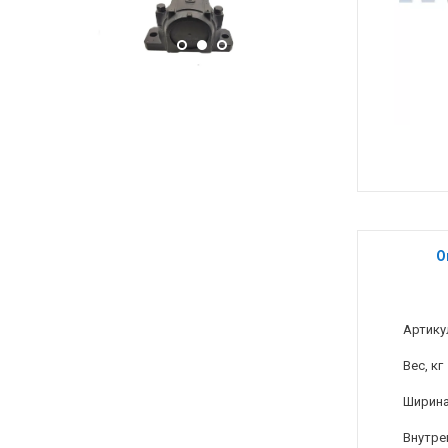
О
Артику
Вес, кг
Ширина
Внутре