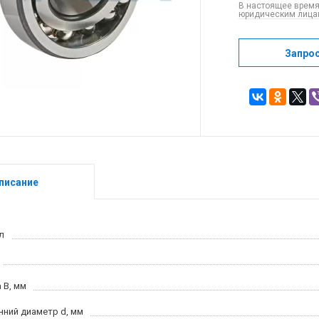
В настоящее время
юридическим лицам
Запро
писание
л
 B, мм
нний диаметр d, мм