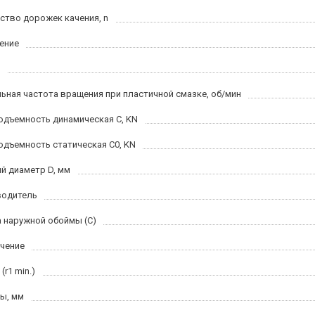
ство дорожек качения, n
ение
ьная частота вращения при пластичной смазке, об/мин
одъемность динамическая C, KN
одъемность статическая C0, KN
й диаметр D, мм
водитель
 наружной обоймы (C)
чение
(r1 min.)
ы, мм