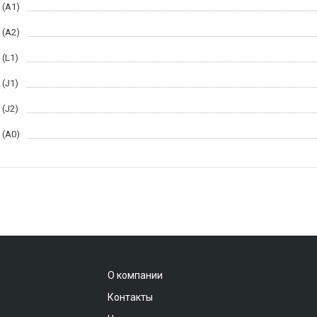
 (A1)
 (A2)
 (L1)
 (J1)
 (J2)
 (A0)
О компании
Контакты