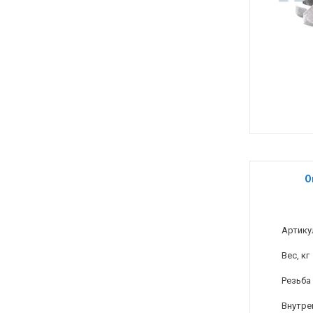
О
Артику
Вес, кг
Резьба
Внутре