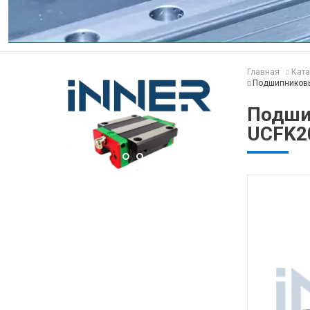
Главная
Ката
Подшипниковы
Подши
UCFK2