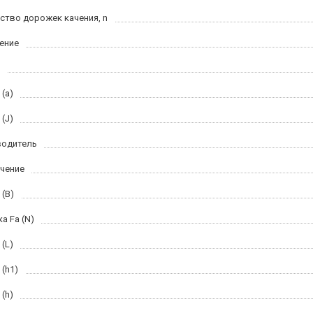
ство дорожек качения, n
ение
(a)
(J)
водитель
чение
 (B)
а Fa (N)
(L)
 (h1)
(h)