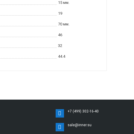
15 мм.
19
70 мм.
46
32
44.4
+7 (499) 302-16-40
sale@inner.su