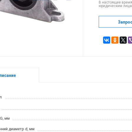
В настоящее время
юридическим лицам
Запро
писание
л
 G, мм
нний диаметр d, мм