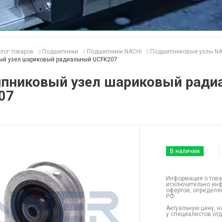
лог товаров
Подшипники
Подшипники NACHI
Подшипниковые узлы NA
й узел шариковый радиальный UCFK207
пниковый узел шариковый ради
07
В наличии
Информация о това
исключительно инф
офертой, определя
РФ.
Актуальную цену, н
у специалистов от