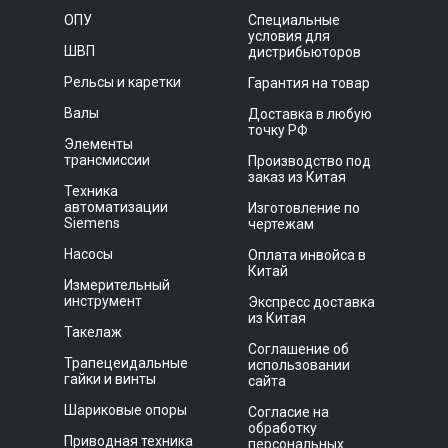
ОПУ
Специальные
условия для
ШВП
дистрибьюторов
Рельсы и каретки
Гарантия на товар
Валы
Доставка в любую
точку РФ
Элементы
трансмиссии
Производство под
заказ из Китая
Техника
автоматизации
Изготовление по
Siemens
чертежам
Насосы
Оплата инвойса в
Китай
Измерительный
инструмент
Экспресс доставка
из Китая
Такелаж
Соглашение об
Трапецеидальные
использовании
гайки и винты
сайта
Шариковые опоры
Согласие на
обработку
Приводная техника
персональных