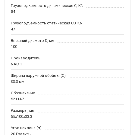
Грузоподъемность динамическая C, KN
54
Грузоподъемность статическая C0, KN
47
Внешний диаметр D, мм
100
Производитель
NACHI
Ширина наружной обоймы (C)
33.3 мм.
Обозначение
5211AZ
Размеры, мм
55x100x33.3
Угол наклона (α)
20 Градусы