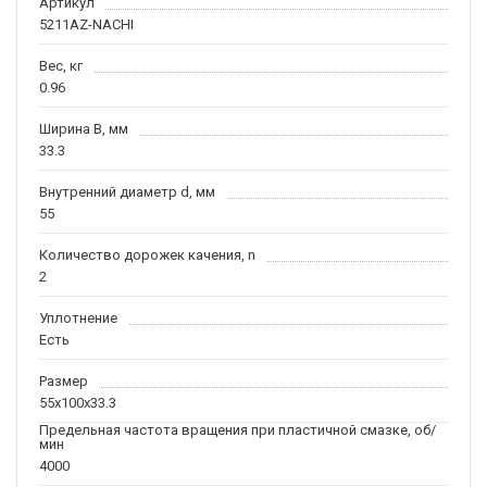
Артикул
5211AZ-NACHI
Вес, кг
0.96
Ширина B, мм
33.3
Внутренний диаметр d, мм
55
Количество дорожек качения, n
2
Уплотнение
Есть
Размер
55x100x33.3
Предельная частота вращения при пластичной смазке, об/
мин
4000