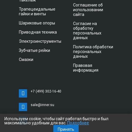
Такелаж
Соглашение об
Трапецеидальные
использовании
гайки и винты
сайта
Шариковые опоры
Согласие на
обработку
Приводная техника
персональных
данных
Электроинструменты
Политика обработки
Зубчатые рейки
персональных
данных
Смазки
Правовая
информация
+7 (499) 302-16-40
sale@inner.su
Используем cookie, чтобы сайт работал быстро и был
г. Санкт-Петербург, Витебский проспект 11 С,
максимально удобным для вас.
Подробнее
офис 3033
Принять