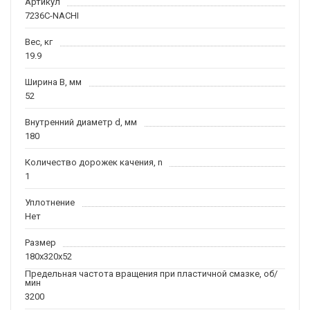
Артикул
7236C-NACHI
Вес, кг
19.9
Ширина B, мм
52
Внутренний диаметр d, мм
180
Количество дорожек качения, n
1
Уплотнение
Нет
Размер
180x320x52
Предельная частота вращения при пластичной смазке, об/
мин
3200