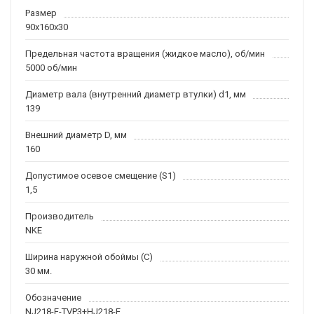
Размер
90x160x30
Предельная частота вращения (жидкое масло), об/мин
5000 об/мин
Диаметр вала (внутренний диаметр втулки) d1, мм
139
Внешний диаметр D, мм
160
Допустимое осевое смещение (S1)
1,5
Производитель
NKE
Ширина наружной обоймы (C)
30 мм.
Обозначение
NJ218-E-TVP3+HJ218-E