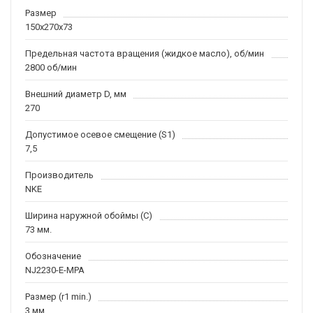
Размер
150x270x73
Предельная частота вращения (жидкое масло), об/мин
2800 об/мин
Внешний диаметр D, мм
270
Допустимое осевое смещение (S1)
7,5
Производитель
NKE
Ширина наружной обоймы (C)
73 мм.
Обозначение
NJ2230-E-MPA
Размер (r1 min.)
3 мм.