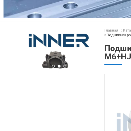
Главная
Ката
Подшипник ро
Подши
M6+HJ