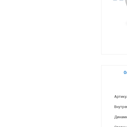
О
Артику
Внутре
Динами