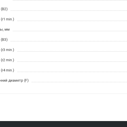
 (B2)
(r1 min.)
ы, мм
 (B3)
(r3 min.)
(r2 min.)
(r4 min.)
нний диаметр (F)