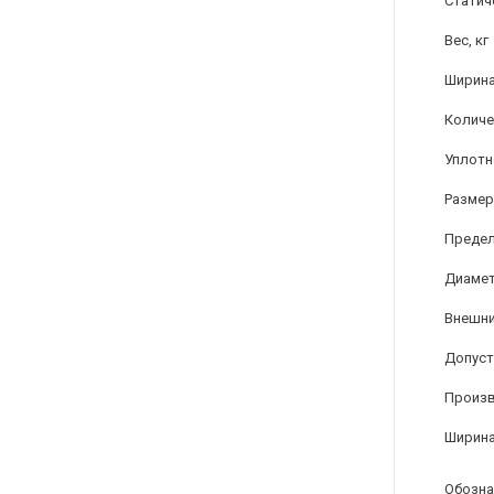
Статич
Вес, кг
Ширина
Количе
Уплотн
Размер
Предел
Диамет
Внешни
Допуст
Произ
Ширина
Обозна