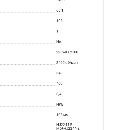
66.1
108
1
Нет
220x400x108
2400 об/мин
349
400
8,4
NKE
108 мм.
NJ2244-E-
M6+HJ2244-E