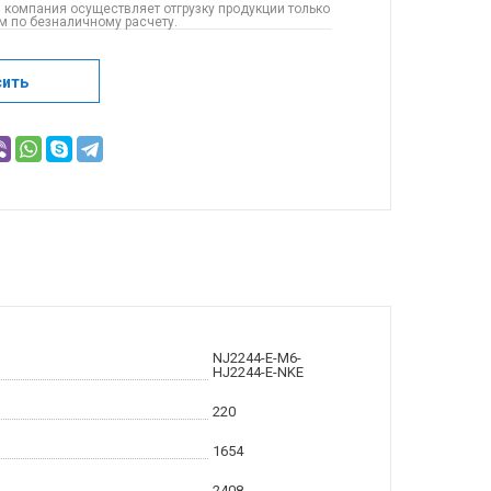
 компания осуществляет отгрузку продукции только
 по безналичному расчету.
сить
NJ2244-E-M6-
HJ2244-E-NKE
220
1654
2408