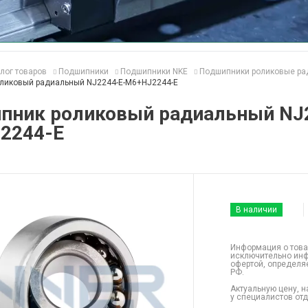
лог товаров
Подшипники
Подшипники NKE
Подшипники роликовые ра
ликовый радиальный NJ2244-E-M6+HJ2244-E
пник роликовый радиальный NJ
2244-E
В наличии
Информация о това
исключительно инф
офертой, определя
РФ.
Актуальную цену, н
у специалистов от