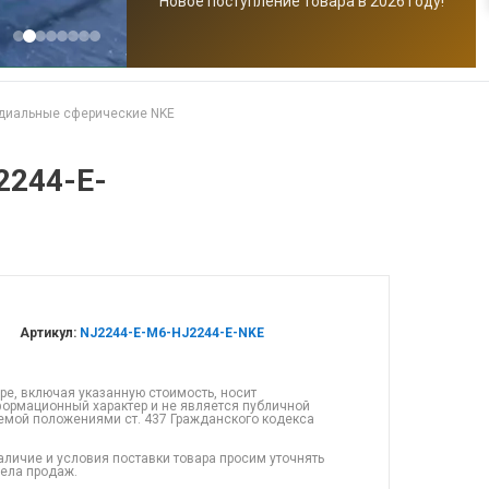
Новое поступление товара в 2026 году!
диальные сферические NKE
2244-E-
Артикул:
NJ2244-E-M6-HJ2244-E-NKE
ре, включая указанную стоимость, носит
ормационный характер и не является публичной
емой положениями ст. 437 Гражданского кодекса
аличие и условия поставки товара просим уточнять
дела продаж.