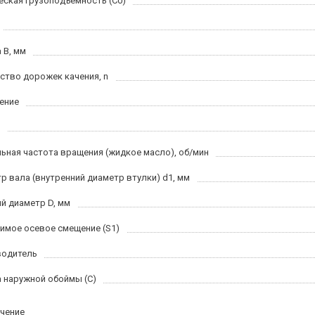
еская грузоподъемность (C0)
 B, мм
ство дорожек качения, n
ение
ьная частота вращения (жидкое масло), об/мин
р вала (внутренний диаметр втулки) d1, мм
й диаметр D, мм
имое осевое смещение (S1)
водитель
 наружной обоймы (C)
чение