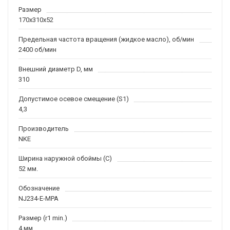
Размер
170x310x52
Предельная частота вращения (жидкое масло), об/мин
2400 об/мин
Внешний диаметр D, мм
310
Допустимое осевое смещение (S1)
4,3
Производитель
NKE
Ширина наружной обоймы (C)
52 мм.
Обозначение
NJ234-E-MPA
Размер (r1 min.)
4 мм.