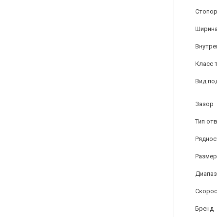
Стопор
Ширина
Внутре
Класс 
Вид по
Зазор
Тип от
Ряднос
Размер
Диапаз
Скорос
Бренд