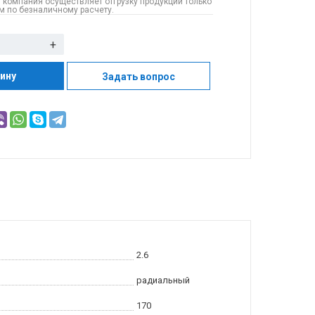
 компания осуществляет отгрузку продукции только
 по безналичному расчету.
+
зину
Задать вопрос
2.6
радиальный
170