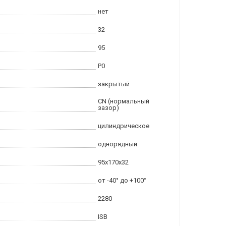
нет
32
95
P0
закрытый
CN (нормальный
зазор)
цилиндрическое
однорядный
95x170x32
от -40° до +100°
2280
ISB