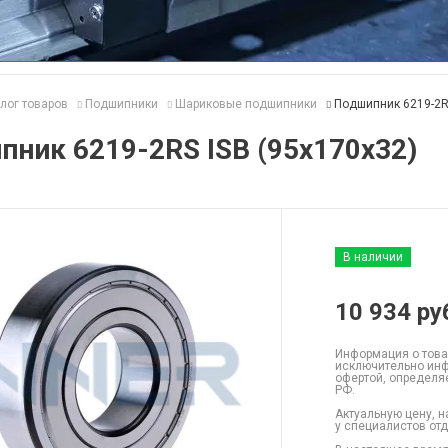
лог товаров
Подшипники
Шариковые подшипники
Подшипник 6219-2RS
ник 6219-2RS ISB (95x170x32)
В наличии
10 934
ру
Информация о това
исключительно инф
офертой, определя
РФ.
Актуальную цену, н
у специалистов от