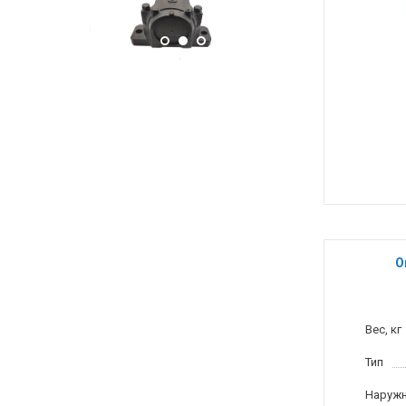
О
Вес, кг
Тип
Наружн