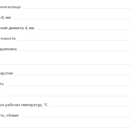
ное кольцо
 B, мм
нний диаметр d, мм
точности
дшипника
верстия
ть
он рабочих температур, °C
ть, об/мин