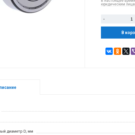
В настоящее время
юридическим лицам
-
В кор
писание
ый диаметр D, мм