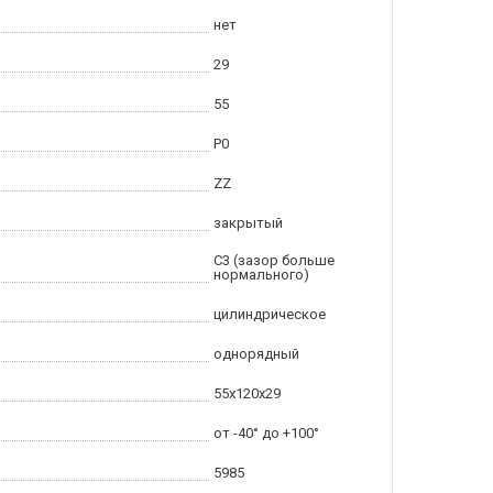
нет
29
55
P0
ZZ
закрытый
C3 (зазор больше
нормального)
цилиндрическое
однорядный
55x120x29
от -40° до +100°
5985