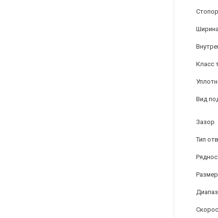
Стопор
Ширина
Внутре
Класс 
Уплотн
Вид по
Зазор
Тип от
Ряднос
Размер
Диапаз
Скорос