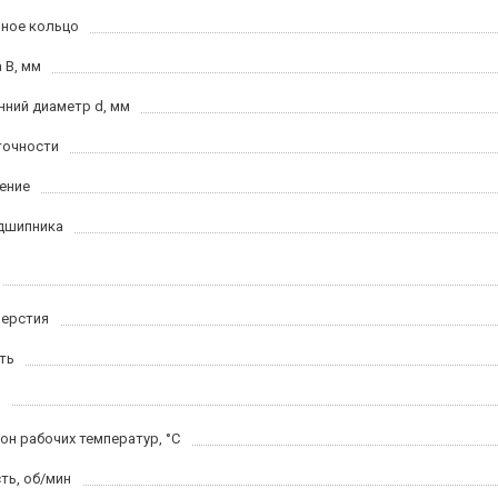
ное кольцо
 B, мм
нний диаметр d, мм
точности
ение
дшипника
верстия
ть
он рабочих температур, °C
ть, об/мин