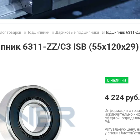
лог товаров
Подшипники
Шариковые подшипники
Подшипник 6311-ZZ
ник 6311-ZZ/C3 ISB (55x120x29)
В наличии
4 224
руб.
Информация о това
исключительно инф
офертой, определя
РФ.
Актуальную цену, н
у специалистов от