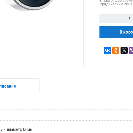
В настоящее время
юридическим лицам
-
В кор
писание
ый диаметр D, мм