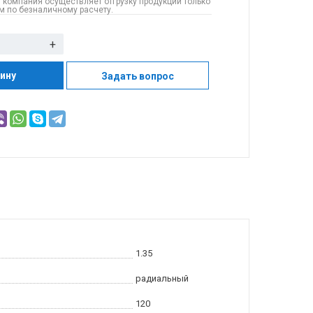
 компания осуществляет отгрузку продукции только
 по безналичному расчету.
+
зину
Задать вопрос
1.35
радиальный
120