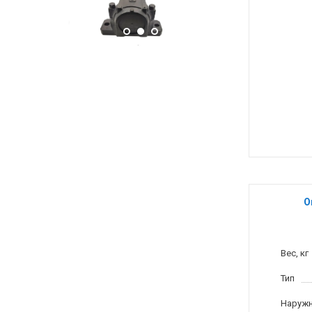
О
Вес, кг
Тип
Наружн