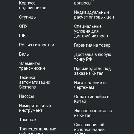
Корпуса
вопросы
подшипников
Индивидуальный
Ступицы
расчет оптовых цен
ОПУ
Специальные
условия для
ШВП
дистрибьюторов
Рельсы и каретки
Гарантия на товар
Валы
Доставка в любую
точку РФ
Элементы
трансмиссии
Производство под
заказ из Китая
Техника
автоматизации
Изготовление по
Siemens
чертежам
Насосы
Оплата инвойса в
Китай
Измерительный
инструмент
Экспресс доставка
из Китая
Такелаж
Соглашение об
Трапецеидальные
использовании
гайки и винты